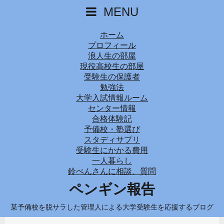
MENU
ホーム
プロフィール
浪人生の部屋
現役高校生の部屋
受験生の保護者
勉強法
大学入試情報ルーム
センター情報
合格体験記
予備校・塾選び
スタディサプリ
受験生にかかる費用
一人暮らし
鈴ぺんさんに相談、質問
ペンギン報告
某予備校を脱サラした管理人による大学受験生を応援するブログ