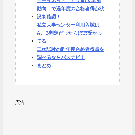
データネット ５０音/大学別
動向 で過年度の合格者得点状
況を確認！
私立大学センター利用入試は
A、B判定だったらぼぼ受かっ
てる
二次試験の昨年度合格者得点を
調べるならパスナビ！
まとめ
広告