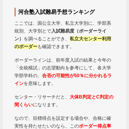
河合塾入試難易予想ランキング
ここでは、国公立大学、私立大学別に、学部系
統別、大学別とで
入試難易度（ボーダーライ
ン）
を調べることができ、
私立大
センター利用
のボーダー
も確認できます。
ボーダーラインは、前年度入試の結果と今年の
「全統模試」の志望動向を参考にして、各大学
学部学科の、
合否の可能性が50％に分かれるラ
イン
を意味します。
センター・リサーチだと、
大体B判定とC判定の
間くらい
になります。
なので、目標得点を設定する場合や、合格に確
実性を持たせたいのなら、この
ボーダー得点率