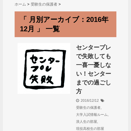
ホーム
>
受験生の保護者
>
「 月別アーカイブ：2016年
12月 」 一覧
センタープレ
で失敗しても
一喜一憂しな
い！センター
までの過ごし
方
2016/12/12
受験生の保護者
,
大学入試情報ルーム
,
浪人生の部屋
,
現役高校生の部屋