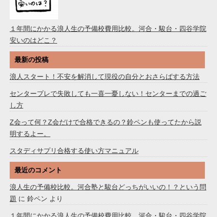
１年間にかかる浪人生の予備校費用比較。河合・駿台・四谷学院
安いのはどこ？
最新の投稿
浪人スタート！不安を解消して現役の自分とおさらばする方法
センタープレで失敗しても一喜一憂しない！センターまでの過ご
し方
Z会って何？Z会だけで合格できるの？鈴ペンも使ってたから説
明するよー。
スタディサプリ合格する使い方マニュアル
最近のコメント
浪人生の予備校比較。河合塾と駿台どっちがいいの！？という問
題
に
鈴ペン
より
１年間にかかる浪人生の予備校費用比較。河合・駿台・四谷学院