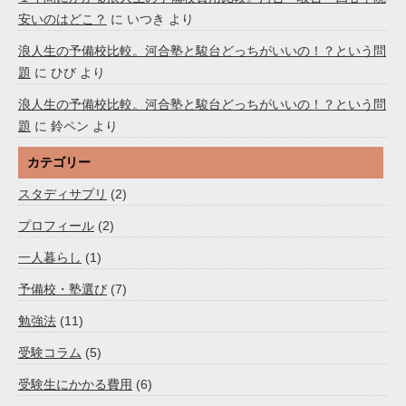
安いのはどこ？
に
いつき
より
浪人生の予備校比較。河合塾と駿台どっちがいいの！？という問
題
に
ひび
より
浪人生の予備校比較。河合塾と駿台どっちがいいの！？という問
題
に
鈴ペン
より
カテゴリー
スタディサプリ
(2)
プロフィール
(2)
一人暮らし
(1)
予備校・塾選び
(7)
勉強法
(11)
受験コラム
(5)
受験生にかかる費用
(6)