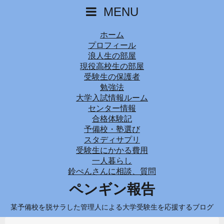
MENU
ホーム
プロフィール
浪人生の部屋
現役高校生の部屋
受験生の保護者
勉強法
大学入試情報ルーム
センター情報
合格体験記
予備校・塾選び
スタディサプリ
受験生にかかる費用
一人暮らし
鈴ぺんさんに相談、質問
ペンギン報告
某予備校を脱サラした管理人による大学受験生を応援するブログ