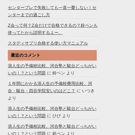
センタープレで失敗しても一喜一憂しない！セ
ンターまでの過ごし方
Z会って何？Z会だけで合格できるの？鈴ペンも
使ってたから説明するよー。
スタディサプリ合格する使い方マニュアル
最近のコメント
浪人生の予備校比較。河合塾と駿台どっちがい
いの！？という問題
に
鈴ペン
より
１年間にかかる浪人生の予備校費用比較。河
合・駿台・四谷学院安いのはどこ？
に
いつき
より
浪人生の予備校比較。河合塾と駿台どっちがい
いの！？という問題
に
ひび
より
浪人生の予備校比較。河合塾と駿台どっちがい
いの！？という問題
に
鈴ペン
より