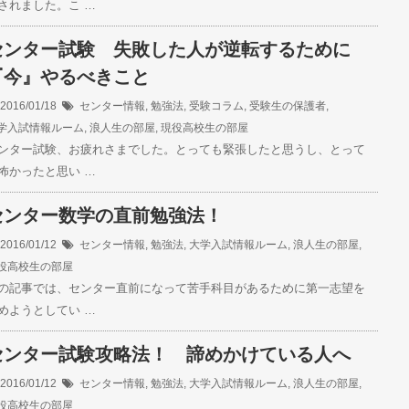
されました。こ …
センター試験 失敗した人が逆転するために
『今』やるべきこと
2016/01/18
センター情報
,
勉強法
,
受験コラム
,
受験生の保護者
,
学入試情報ルーム
,
浪人生の部屋
,
現役高校生の部屋
ンター試験、お疲れさまでした。とっても緊張したと思うし、とって
怖かったと思い …
センター数学の直前勉強法！
2016/01/12
センター情報
,
勉強法
,
大学入試情報ルーム
,
浪人生の部屋
,
役高校生の部屋
の記事では、センター直前になって苦手科目があるために第一志望を
めようとしてい …
センター試験攻略法！ 諦めかけている人へ
2016/01/12
センター情報
,
勉強法
,
大学入試情報ルーム
,
浪人生の部屋
,
役高校生の部屋