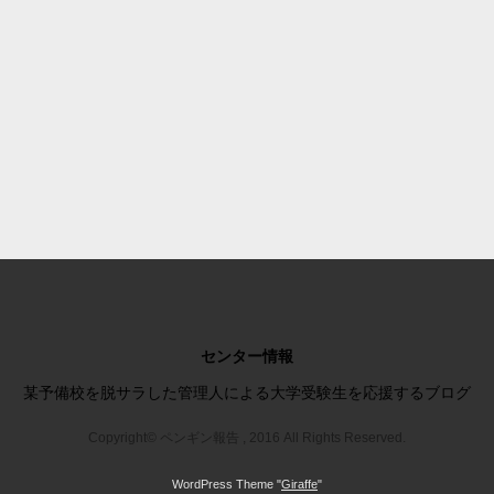
センター情報
某予備校を脱サラした管理人による大学受験生を応援するブログ
Copyright© ペンギン報告 , 2016 All Rights Reserved.
WordPress Theme "
Giraffe
"