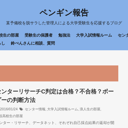
ペンギン報告
某予備校を脱サラした管理人による大学受験生を応援するブログ
校生の部屋
受験生の保護者
勉強法
大学入試情報ルーム
セン
らし
鈴ぺんさんに相談、質問
センターリサーチC判定は合格？不合格？ボー
ダーの判断方法
2016/01/24
センター情報
,
大学入試情報ルーム
,
浪人生の部屋
,
役高校生の部屋
ンター・リサーチ、データネット、それぞれ自己採点結果の返却が開