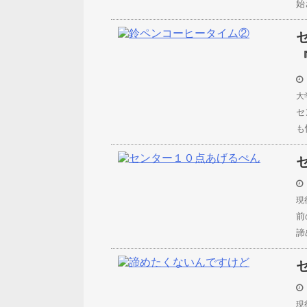
始
大
セ
も
現
前
諦
現