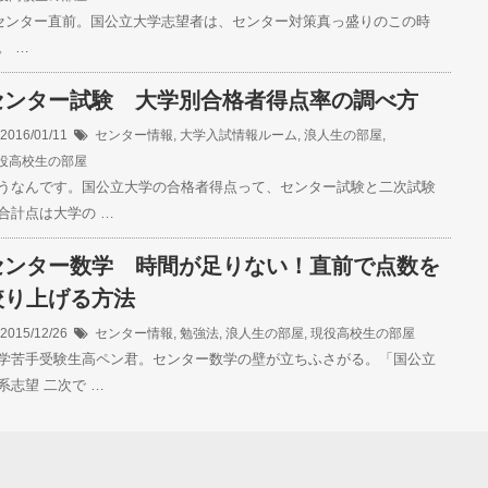
ンター直前。国公立大学志望者は、センター対策真っ盛りのこの時
。 …
センター試験 大学別合格者得点率の調べ方
2016/01/11
センター情報
,
大学入試情報ルーム
,
浪人生の部屋
,
役高校生の部屋
うなんです。国公立大学の合格者得点って、センター試験と二次試験
合計点は大学の …
センター数学 時間が足りない！直前で点数を
絞り上げる方法
2015/12/26
センター情報
,
勉強法
,
浪人生の部屋
,
現役高校生の部屋
学苦手受験生高ペン君。センター数学の壁が立ちふさがる。「国公立
系志望 二次で …