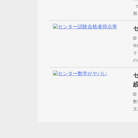
セ
期
現
そ
の
数
文