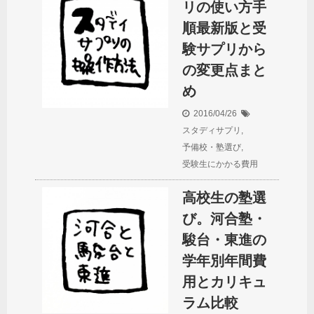
リの使い方手
順最新版と受
験サプリから
の変更点まと
め
2016/04/26
スタディサプリ
,
予備校・塾選び
,
受験生にかかる費用
高校生の塾選
び。河合塾・
駿台・東進の
学年別年間費
用とカリキュ
ラム比較