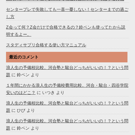
センタープレで失敗しても一喜一憂しない！センターまでの過ご
し方
Z会って何？Z会だけで合格できるの？鈴ペンも使ってたから説
明するよー。
スタディサプリ合格する使い方マニュアル
最近のコメント
浪人生の予備校比較。河合塾と駿台どっちがいいの！？という問
題
に
鈴ペン
より
１年間にかかる浪人生の予備校費用比較。河合・駿台・四谷学院
安いのはどこ？
に
いつき
より
浪人生の予備校比較。河合塾と駿台どっちがいいの！？という問
題
に
ひび
より
浪人生の予備校比較。河合塾と駿台どっちがいいの！？という問
題
に
鈴ペン
より