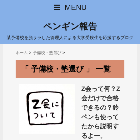
MENU
ペンギン報告
某予備校を脱サラした管理人による大学受験生を応援するブログ
ホーム
>
予備校・塾選び
>
「 予備校・塾選び 」 一覧
Z会って何？Z
会だけで合格
できるの？鈴
ペンも使って
たから説明す
るよー。