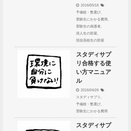
2016/05/16
予備校・塾選び
,
受験生にかかる費用
,
受験生の保護者
,
浪人生の部屋
,
現役高校生の部屋
スタディサプ
リ合格する使
い方マニュア
ル
2016/04/26
スタディサプリ
,
予備校・塾選び
,
受験生にかかる費用
スタディサプ