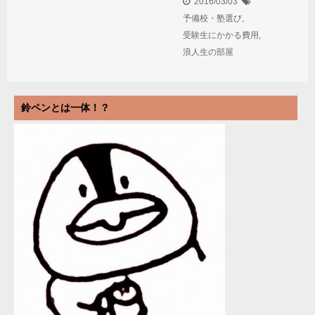
2016/03/03
予備校・塾選び
,
受験生にかかる費用
,
浪人生の部屋
鈴ペンとは一体！？