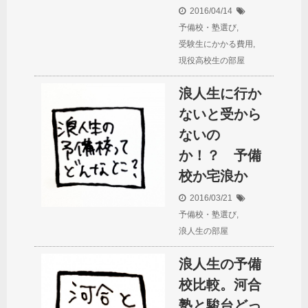
2016/04/14
予備校・塾選び
,
受験生にかかる費用
,
現役高校生の部屋
浪人生に行か
ないと受から
ないの
か！？ 予備
校か宅浪か
2016/03/21
予備校・塾選び
,
浪人生の部屋
浪人生の予備
校比較。河合
塾と駿台どっ