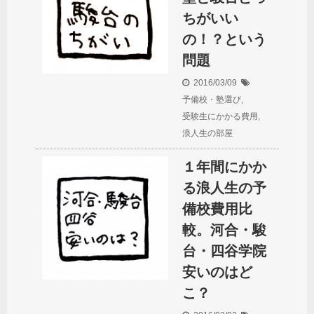
ちがいい
の！？という
問題
2016/03/09
予備校・塾選び
,
受験生にかかる費用
,
浪人生の部屋
１年間にかか
る浪人生の予
備校費用比
較。河合・駿
台・四谷学院
安いのはど
こ？